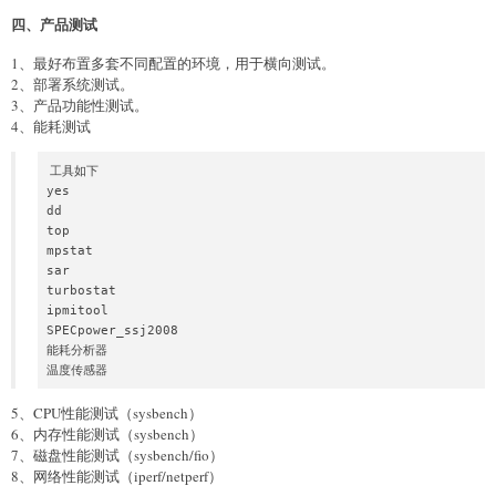
四、产品测试
1、最好布置多套不同配置的环境，用于横向测试。
2、部署系统测试。
3、产品功能性测试。
4、能耗测试
工具如下

yes

dd

top

mpstat

sar

turbostat

ipmitool

SPECpower_ssj2008

能耗分析器

5、CPU性能测试（sysbench）
6、内存性能测试（sysbench）
7、磁盘性能测试（sysbench/fio）
8、网络性能测试（iperf/netperf）